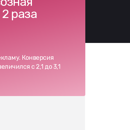
возная
 2 раза
екламу. Конверсия
еличился с 2,1 до 3,1