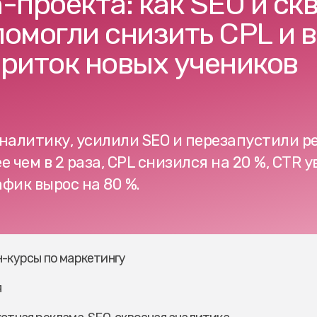
-проекта: как SEO и ск
омогли снизить CPL и в
приток новых учеников
налитику, усилили SEO и перезапустили р
 чем в 2 раза, CPL снизился на 20 %, CTR ув
афик вырос на 80 %.
-курсы по маркетингу
я