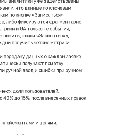
темы аналитики уже задействованы
Выявили, что данные по ключевым
икам по кнопке «Записаться»
се, либо фиксируются фрагментарно.
трики и GA только те события,
 визиты, клики «Записаться»,
е дни получить четкие метрики
и передачу данных о каждой заявке
оматически получают пометку
ли ручной ввод и ошибки при ручном
чек»: доля пользователей,
 40 % до 15 %, после внесенных правок
 плейсментами и целями.