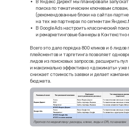
В Яндекс Директ мы планировали запускать
поиска по тематическим ключевым словам, C
(рекомендованные блоки на сайтах‑партнера
на тех же партнерах по сегментам Яндекс.Ме
В Google Ads настроить классический поиск 
и ремаркетинговые баннеры в Контекстно‑ме
Всего это дало порядка 800 кликов и 6 лидов 
плейсментов и таргетинга позволяет одновр
лидов из поисковых запросов, расширить пул
и максимально эффективно «дожимать» уже п
снижает стоимость заявки и делает кампани
бюджета.
Прогноз по медиаплану: расходы, клики, лиды и CPL по каналам