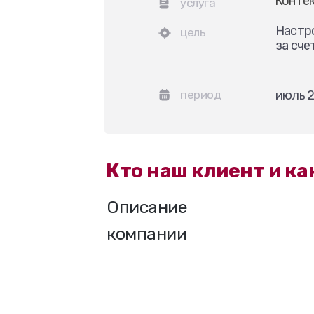
Контек
услуга
Настро
цель
за сче
период
июль 2
Кто наш клиент и ка
Описание
компании