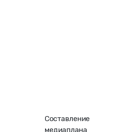
Составление
медиаплана