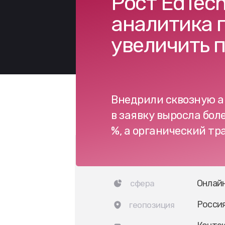
Рост EdTech
аналитика п
увеличить 
Внедрили сквозную а
в заявку выросла более
%, а органический тр
Онлайн
сфера
Росси
геопозиция