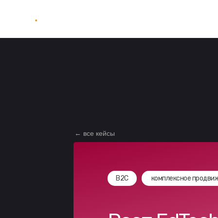
Контекстная
Таргетиров
SEO
реклама
реклам
← все кейсы
B2C
комплексное продви