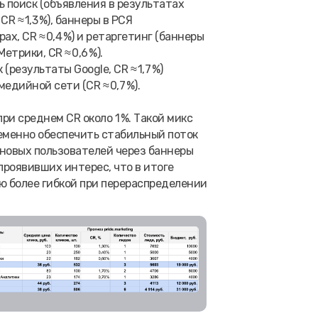
 поиск (объявления в результатах
R ≈ 1,3 %), баннеры в РСЯ
х, CR ≈ 0,4 %) и ретаргетинг (баннеры
трики, CR ≈ 0,6 %).
(результаты Google, CR ≈ 1,7 %)
дийной сети (CR ≈ 0,7 %).
при среднем CR около 1 %. Такой микс
еменно обеспечить стабильный поток
 новых пользователей через баннеры
роявивших интерес, что в итоге
ю более гибкой при перераспределении