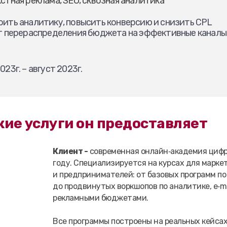
стная реклама, SEO, сквозная аналитика
ить аналитику, повысить конверсию и снизить CPL
т перераспределения бюджета на эффективные каналы
023г. – август 2023г.
кие услуги он предоставляет
Клиент -
современная онлайн‑академия цифро
году. Специализируется на курсах для марке
и предпринимателей: от базовых программ по
до продвинутых воркшопов по аналитике, e‑m
рекламными бюджетами.
Все программы построены на реальных кейса