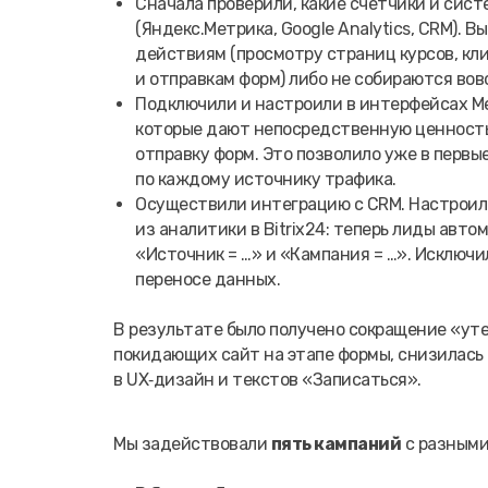
Сначала проверили, какие счетчики и сис
(Яндекс.Метрика, Google Analytics, CRM). 
действиям (просмотру страниц курсов, кл
и отправкам форм) либо не собираются вов
Подключили и настроили в интерфейсах Ме
которые дают непосредственную ценность:
отправку форм. Это позволило уже в первы
по каждому источнику трафика.
Осуществили интеграцию с CRM. Настроил
из аналитики в Bitrix24: теперь лиды авт
«Источник = …» и «Кампания = …». Исключи
переносе данных.
В результате было получено сокращение «уте
покидающих сайт на этапе формы, снизилась с
в UX‑дизайн и текстов «Записаться».
Мы задействовали
пять кампаний
с разными