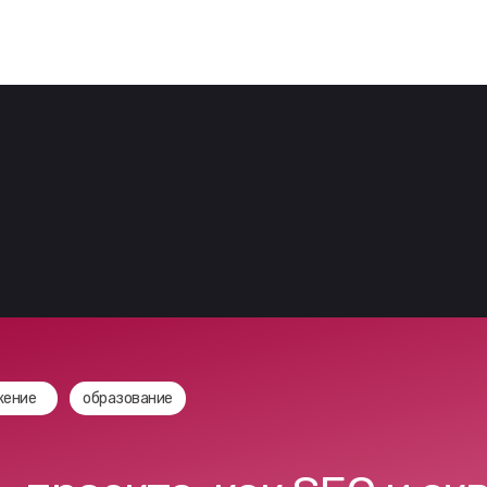
анная
Комплексный
Дополнительные
О компании
а
маркетинг
услуги
жение
образование